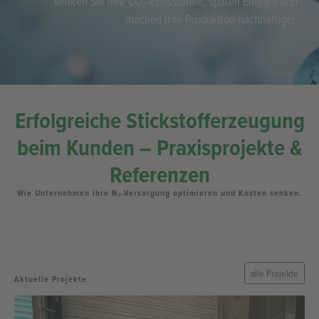
GRÜNEN STICKSTOFF
JETZT UNABHÄNGIG SELBST ERZEUGEN
Erzeugen Sie Ihren eigenen „grünen“ N₂ – ohne Transporte,
ohne Lieferengpässe. Mit moderner PSAL-Technologie
senken Sie Ihre CO₂-Emissionen, sparen Energie und
machen Ihre Produktion nachhaltiger.
Erfolgreiche Stickstofferzeugung
beim Kunden – Praxisprojekte &