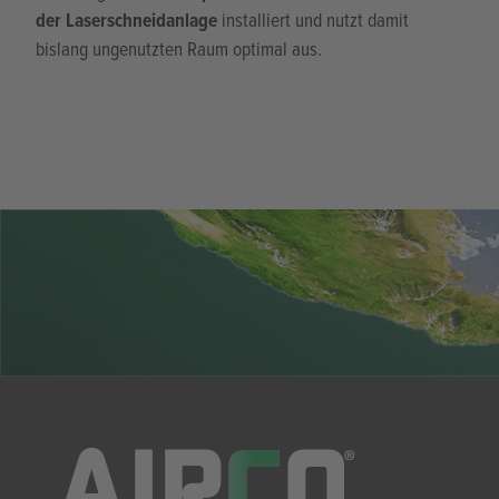
Zum Projekt
29. April 2025
Platzsparende Stickstoffversorgung direkt an der
Laserschneidanlage
Für einen Anwender aus der metallverarbeitenden
Industrie wurde eine leistungsstarke
PSAL-SN-
Stickstoffanlage
in einem
Infinit Cube
realisiert und
direkt in die bestehende Laserschneidumgebung integriert.
Die Anlage wurde
kompakt auf einer Plattform oberhalb
der Laserschneidanlage
installiert und nutzt damit
bislang ungenutzten Raum optimal aus.