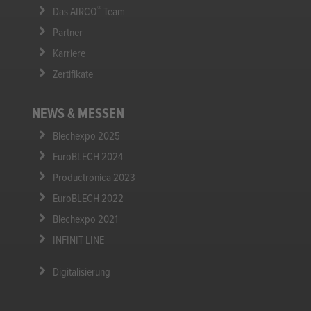
info@airco-systems.de
AIRCO SYSTEMS
Be Smart - Think Green
®
Die AIRCO
Geschichte
®
Das AIRCO
Team
Partner
Karriere
Zertifikate
NEWS & MESSEN
Blechexpo 2025