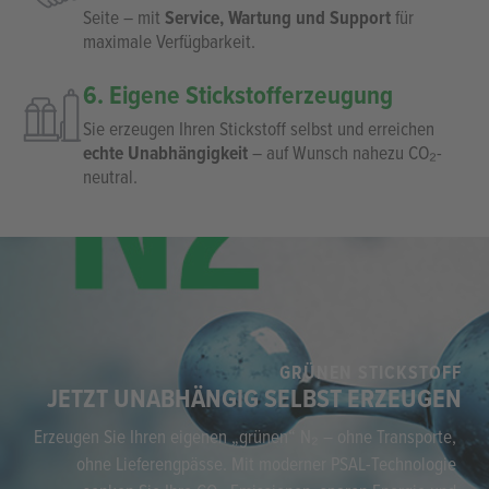
abgestimmt.
4. Fertigung & Qualität mit bis zu
60 Monaten Garantie
Ihre Anlage wird im eigenen Haus gefertigt – für
höchste Qualität, geprüfte Funktion und vollständige
Dokumentation.
5. Service & Partnerschaft
Auch nach der Inbetriebnahme bleiben wir an Ihrer
Seite – mit
Service, Wartung und Support
für
maximale Verfügbarkeit.
6. Eigene Stickstofferzeugung
Sie erzeugen Ihren Stickstoff selbst und erreichen
echte Unabhängigkeit
– auf Wunsch nahezu CO₂-
neutral.