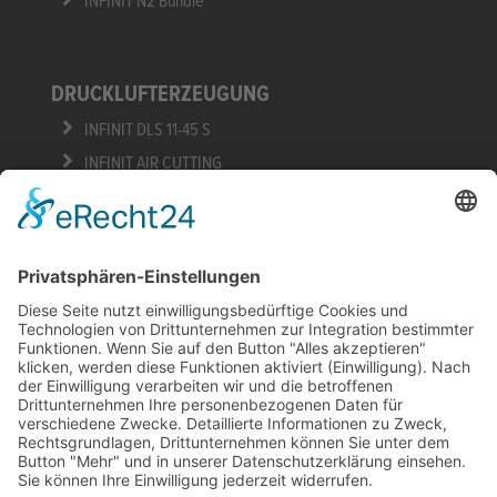
INFINIT PSAL
SLIM-LINE
INFINIT STAND-ALONE
INFINIT PSAE
INFINIT N-KAT STANDALONE
MIXGAS & ZUBEHÖR
®
INFINIT AIRCO MIXGAS
INFINIT TOUCH
INFINIT N2 Bundle
DRUCKLUFTERZEUGUNG
INFINIT DLS 11-45 S
INFINIT AIR CUTTING
SERVICE