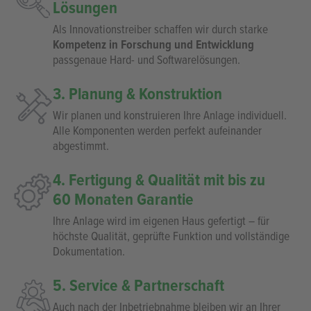
1. Bedarfsermittlung & Analyse
Wir verstehen Ihr Problem und erarbeiten gemeinsam
klare Ziele und Anforderungen. Wir erfassen
relevante Prozessdaten, Verbrauch und
Betriebsbedingungen
– die Basis für eine
wirtschaftliche und bedarfsgerechte Auslegung Ihrer
zukünftigen N₂-Lösung.
2. Produktentwicklung & individuelle
Lösungen
Als Innovationstreiber schaffen wir durch starke
Kompetenz in Forschung und Entwicklung
passgenaue Hard- und Softwarelösungen.
3. Planung & Konstruktion
Wir planen und konstruieren Ihre Anlage individuell.
Alle Komponenten werden perfekt aufeinander