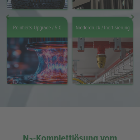
Metallbearbeitung &
Kunststoffindustrie (GID)
Wärmebehandlung
Zurück
Weit
Lebensmittel & Getränke
Pharma, Biotech & Chemie