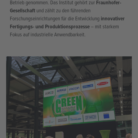
Zum Projekt
11. Dezember 2025
Stickstoffversorgung für angewandte Forschung am
Fraunhofer IGP in Rostock
Am
Fraunhofer-Institut für Großstrukturen in der
Produktionstechnik (IGP)
in Rostock wurde eine
PSAL 25
S Stickstoff-Generatoranlage
geliefert und erfolgreich in
Betrieb genommen. Das Institut gehört zur
Fraunhofer-
Gesellschaft
und zählt zu den führenden
Forschungseinrichtungen für die Entwicklung
innovativer
Fertigungs- und Produktionsprozesse
– mit starkem
Fokus auf industrielle Anwendbarkeit.