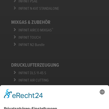
INFINIT PSAE
INFINIT N-KAT STANDALONE
MIXGAS & ZUBEHÖR
®
INFINIT AIRCO MIXGAS
INFINIT TOUCH
INFINIT N2 Bundle
DRUCKLUFTERZEUGUNG
INFINIT DLS 11-45 S
INFINIT AIR CUTTING
SERVICE
Online-Demo